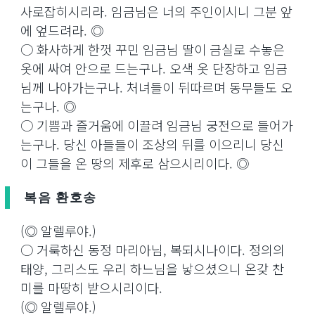
사로잡히시리라. 임금님은 너의 주인이시니 그분 앞
에 엎드려라. ◎
○ 화사하게 한껏 꾸민 임금님 딸이 금실로 수놓은
옷에 싸여 안으로 드는구나. 오색 옷 단장하고 임금
님께 나아가는구나. 처녀들이 뒤따르며 동무들도 오
는구나. ◎
○ 기쁨과 즐거움에 이끌려 임금님 궁전으로 들어가
는구나. 당신 아들들이 조상의 뒤를 이으리니 당신
이 그들을 온 땅의 제후로 삼으시리이다. ◎
복음 환호송
(◎ 알렐루야.)
○ 거룩하신 동정 마리아님, 복되시나이다. 정의의
태양, 그리스도 우리 하느님을 낳으셨으니 온갖 찬
미를 마땅히 받으시리이다.
(◎ 알렐루야.)