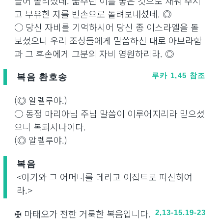
들어 올리셨네. 굶주린 이를 좋은 것으로 채워 주시
고 부유한 자를 빈손으로 돌려보내셨네. ◎
○ 당신 자비를 기억하시어 당신 종 이스라엘을 돌
보셨으니 우리 조상들에게 말씀하신 대로 아브라함
과 그 후손에게 그분의 자비 영원하리라. ◎
복음 환호송
루카 1,45 참조
(◎ 알렐루야.)
○ 동정 마리아님 주님 말씀이 이루어지리라 믿으셨
으니 복되시나이다.
(◎ 알렐루야.)
복음
<아기와 그 어머니를 데리고 이집트로 피신하여
라.>
✠ 마태오가 전한 거룩한 복음입니다.
2,13-15.19-23