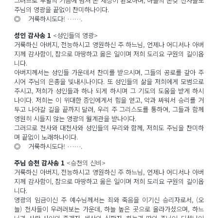
그러므로 부활의 기쁨에 넘쳐 온 세상이 환호하며, 하늘의 온갖 천사들도
주님의 영광을 끝없이 찬미하나이다.
◎ 거룩하시도다! …….
성인 감사송 1
<성인들의 영광>
거룩하신 아버지, 전능하시고 영원하신 주 하느님, 언제나 어디서나 아버
지께 감사함이, 참으로 마땅하고 옳은 일이며 저희 도리요 구원의 길이옵
니다.
아버지께서는 성인들 가운데서 찬미를 받으시며, 그들의 공로를 갚아 주
시어 주님의 은총을 빛내시나이다. 또 성인들의 삶을 저희에게 모범으로
주시고, 저희가 성인들과 하나 되게 하시며 그 기도의 도움을 받게 하시
나이다. 저희는 이 위대한 증인에게서 힘을 얻고, 악과 싸워서 승리를 거
두고 나아갈 길을 끝까지 달려, 우리 주 그리스도를 통하여, 그들과 함께
영원히 시들지 않는 영광의 월계관을 받나이다.
그러므로 천사와 대천사와 성인들의 무리와 함께, 저희도 주님을 찬미하
며 끝없이 노래하나이다.
◎ 거룩하시도다! …….
주님 승천 감사송 1
<승천의 신비>
거룩하신 아버지, 전능하시고 영원하신 주 하느님, 언제나 어디서나 아버
지께 감사함이, 참으로 마땅하고 옳은 일이며 저희 도리요 구원의 길이옵
니다.
영광의 임금이신 주 예수님께서는 죄와 죽음을 이기신 승리자로서, (오
늘) 천사들이 우러러보는 가운데, 하늘 높은 곳으로 올라가셨으며, 하느