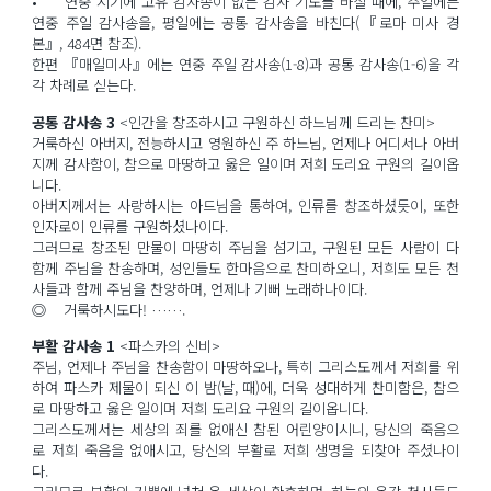
• 연중 시기에 고유 감사송이 없는 감사 기도를 바칠 때에, 주일에는
연중 주일 감사송을, 평일에는 공통 감사송을 바친다(『로마 미사 경
본』, 484면 참조).
한편 『매일미사』에는 연중 주일 감사송(1-8)과 공통 감사송(1-6)을 각
각 차례로 싣는다.
공통 감사송 3
<인간을 창조하시고 구원하신 하느님께 드리는 찬미>
거룩하신 아버지, 전능하시고 영원하신 주 하느님, 언제나 어디서나 아버
지께 감사함이, 참으로 마땅하고 옳은 일이며 저희 도리요 구원의 길이옵
니다.
아버지께서는 사랑하시는 아드님을 통하여, 인류를 창조하셨듯이, 또한
인자로이 인류를 구원하셨나이다.
그러므로 창조된 만물이 마땅히 주님을 섬기고, 구원된 모든 사람이 다
함께 주님을 찬송하며, 성인들도 한마음으로 찬미하오니, 저희도 모든 천
사들과 함께 주님을 찬양하며, 언제나 기뻐 노래하나이다.
◎ 거룩하시도다! …….
부활 감사송 1
<파스카의 신비>
주님, 언제나 주님을 찬송함이 마땅하오나, 특히 그리스도께서 저희를 위
하여 파스카 제물이 되신 이 밤(날, 때)에, 더욱 성대하게 찬미함은, 참으
로 마땅하고 옳은 일이며 저희 도리요 구원의 길이옵니다.
그리스도께서는 세상의 죄를 없애신 참된 어린양이시니, 당신의 죽음으
로 저희 죽음을 없애시고, 당신의 부활로 저희 생명을 되찾아 주셨나이
다.