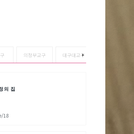
구
의정부교구
대구대교구
부산교구
회
정의 집
e/18