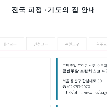
전국 피정 ·기도의 집 안내
대전교구
인천교구
수원교구
원주교
꼰벤뚜알 프란치스코 수도
꼰벤뚜알 프란치스코 피
서울 용산구 한남대로 90
☎ (02)793-2070
r
http://ofmconv.or.kr/pag