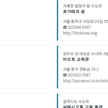
거룩한 열정의 딸 수도회
로가떼의 샘
서울 동작구 사당로2다길 9
☎ (02)584-6367
http://fdzkorea.org
샬트르 성 바오로 수녀회 
바오로 교육관
서울 중구 명동길 74-2
☎ (02)923-3547
http://spcseoul.or.kr/s
살레시오 수도회
살레시오회 교육 회관