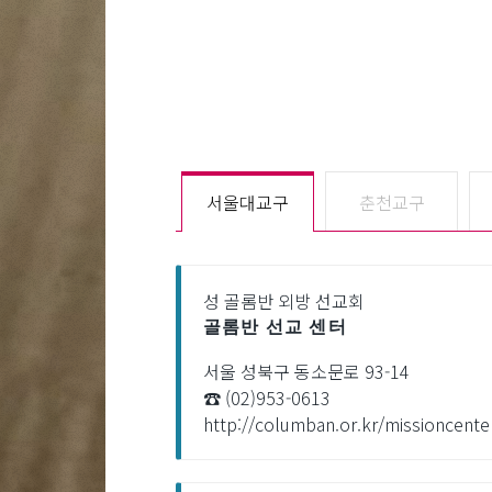
서울대교구
춘천교구
성 골롬반 외방 선교회
골롬반 선교 센터
서울 성북구 동소문로 93-14
☎ (02)953-0613
http://columban.or.kr/missioncente