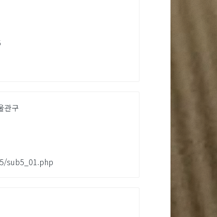
5
서울관구
ub5/sub5_01.php