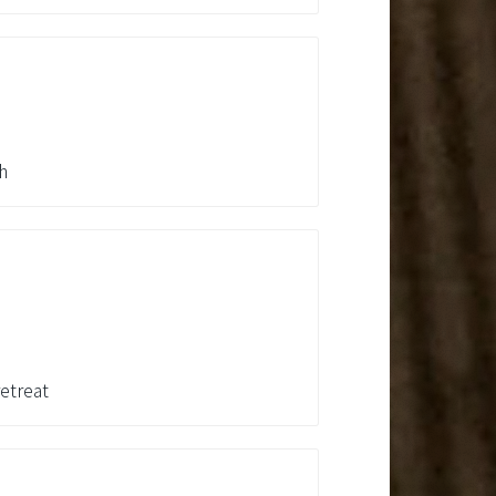
h
etreat