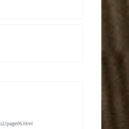
집
sub2/page06.html