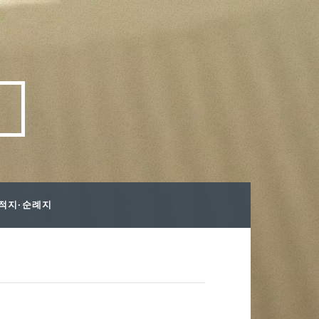
내
사적지·순례지