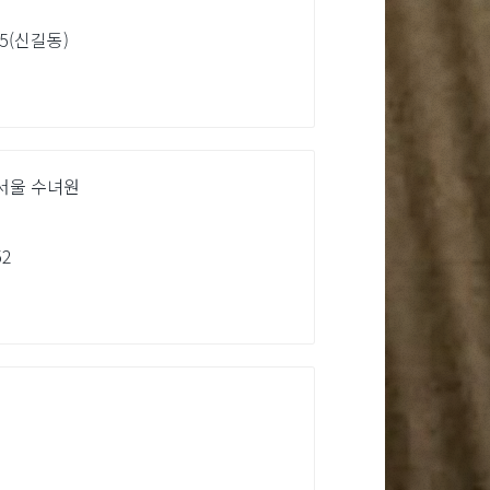
5(신길동)
서울 수녀원
2
m