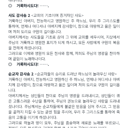
하나이다.
◎ 거룩하시도다! …….
사도 감사송 2
<교회의 기초이며 증거자인 사도>
거룩하신 아버지, 전능하시고 영원하신 주 하느님, 우리 주 그리스도를
통하여, 언제나 어디서나 아버지께 감사함이, 참으로 마땅하고 옳은 일이
며 저희 도리요 구원의 길이옵니다.
아버지께서는 사도들을 기초로 삼아 그 위에 교회를 세우시어, 지상에서
주님의 거룩하고 영원한 표지가 되게 하시고, 모든 사람에게 구원의 복음
을 전하게 하셨나이다.
그러므로 이제와 영원히 모든 천사와 함께, 저희도 주님의 영광을 찬미하
며 끝없이 노래하나이다.
◎ 거룩하시도다! …….
순교자 감사송 2
<순교자들의 승리로 드러난 하느님의 놀라우신 사랑>
거룩하신 아버지, 전능하시고 영원하신 주 하느님, 언제나 어디서나 아버
지께 감사함이, 참으로 마땅하고 옳은 일이며 저희 도리요 구원의 길이옵
니다.
아버지께서는 성인들의 찬미로 주님의 영광을 드러내시고, 성인들이 겪
은 고통스러운 수난을 통하여, 주님의 권능으로 놀라우신 사랑을 드러내
셨나이다. 주님께서는 순교자들에게 불같은 믿음을 심어 주시고, 그 믿음
을 끝까지 지킬 수 있는 굳센 힘을 주시어, 우리 주 그리스도를 통하여 죽
음의 고통을 이기게 하셨나이다.
그러므로 하늘과 땅이 모두, 주님을 흠숭하며 새로운 노래를 부르오니,