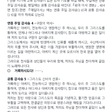
• 연중 시기에 고유 감사송이 없는 감사 기도를 바칠 때에, 주일에는 연중
주일 감사송을, 평일에는 공통 감사송을 바친다(『로마 미사 경본』, 484
면 참조).한편 『매일미사』에는 연중 주일 감사송(1-8)과 공통 감사송
(1-6)을 각각 차례로 싣는다.
연중 주일 감사송 4
<구원의 역사>
거룩하신 아버지, 전능하시고 영원하신 주 하느님, 우리 주 그리스도를
통하여, 언제나 어디서나 아버지께 감사함이, 참으로 마땅하고 옳은 일이
며 저희 도리요 구원의 길이옵니다.
그리스도께서는 세상에 탄생하시어 인류를 새롭게 하시고, 수난하시어
저희 죄를 씻어 주시며, 죽은 이들 가운데서 부활하시어, 영원한 생명에
이르는 길을 마련하시고, 아버지 계신 곳에 오르시어 천국 문을 열어 주
셨나이다.
그러므로 천사들과 성인들의 무리와 함께, 저희도 주님을 찬미하며 끝없
이 노래하나이다.
◎ 거룩하시도다! …….
공통 감사송 5
<그리스도 신비의 선포>
거룩하신 아버지, 전능하시고 영원하신 주 하느님, 우리 주 그리스도를
통하여, 언제나 어디서나 아버지께 감사함이, 참으로 마땅하고 옳은 일이
며 저희 도리요 구원의 길이옵니다.
저희는 참된 사랑으로 그리스도의 죽음을 기념하고, 활기찬 믿음으로 그
부활을 고백하며, 한결같은 희망으로 영광스러운 재림을 기다리나이다.
그러므로 모든 천사와 성인과 함께, 저희도 주님을 찬미하며 끝없이 노래