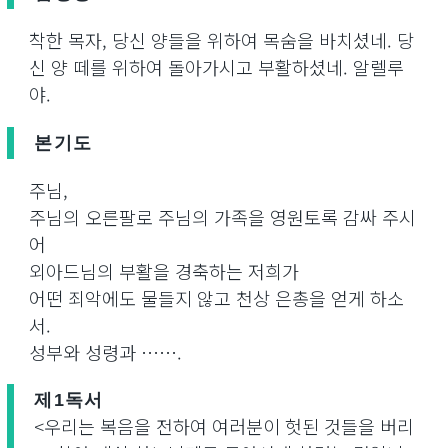
착한 목자, 당신 양들을 위하여 목숨을 바치셨네. 당
신 양 떼를 위하여 돌아가시고 부활하셨네. 알렐루
야.
본기도
주님,
주님의 오른팔로 주님의 가족을 영원토록 감싸 주시
어
외아드님의 부활을 경축하는 저희가
어떤 죄악에도 물들지 않고 천상 은총을 얻게 하소
서.
성부와 성령과 …….
제1독서
<우리는 복음을 전하여 여러분이 헛된 것들을 버리