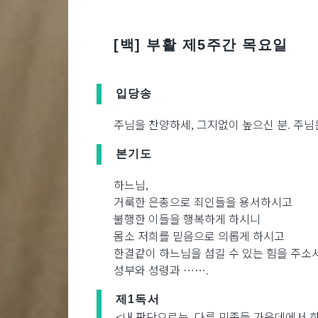
[백] 부활 제5주간 목요일
입당송
주님을 찬양하세, 그지없이 높으신 분. 주님은
본기도
하느님,
거룩한 은총으로 죄인들을 용서하시고
불행한 이들을 행복하게 하시니
몸소 저희를 믿음으로 의롭게 하시고
한결같이 하느님을 섬길 수 있는 힘을 주소서
성부와 성령과 …….
제1독서
<내 판단으로는, 다른 민족들 가운데에서 