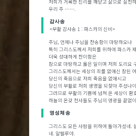
저희가 거룩한 진리를 깨닫고 삶으로 실천하
우리 주 …….
감사송
<부활 감사송 1 : 파스카의 신비>
주님, 언제나 주님을 찬송함이 마땅하오나
특히 그리스도께서 저희를 위하여 파스카 제물
더욱 성대하게 찬미함은
참으로 마땅하고 옳은 일이며 저희 도리요 
그리스도께서는 세상의 죄를 없애신 참된 
당신의 죽음으로 저희 죽음을 없애시고
당신의 부활로 저희 생명을 되찾아 주셨나이
그러므로 부활의 기쁨에 넘쳐 온 세상이 환
하늘의 온갖 천사들도 주님의 영광을 끝없이
영성체송
그리스도 모든 사람을 위하여 돌아가셨네. 
네. 알렐루야.