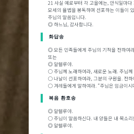
21 사실 예로부터 각 고을에는, 안식일마다
모세의 율법을 봉독하며 선포하는 이들이 있
주님의 말씀입니다.
◎ 하느님, 감사합니다.
화답송
◎ 모든 민족들에게 주님의 기적을 전하여라
또는
◎ 알렐루야.
○ 주님께 노래하여라, 새로운 노래. 주님께
○ 나날이 선포하여라, 그분의 구원을. 전하
○ 겨레들에게 말하여라. “주님은 임금이시다
복음 환호송
◎ 알렐루야.
○ 주님이 말씀하신다. 내 양들은 내 목소리
◎ 알렐루야.