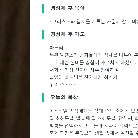
영성체 후 묵상
<그리스도와 일치를 이루는 가운데 잠시 마
영성체 후 기도
하느님,
복된 알폰소가 신자들에게 성체를 나누어 
그 위대한 신비를 충실히 가르치게 하셨으
저희가 천상 잔치에 자주 참여하여
끝없이 하느님을 찬양하게 하소서.
우리 주 …….
오늘의 묵상
이스라엘 백성에게는 삼대 순례 축제가 있었
달 초하룻날, 일곱째 달 초하룻날, 안식년,
백성을 선택하시고 그들과 시나이 계약으로 
축제 규정은 무엇보다 생활 속에서 실천할 