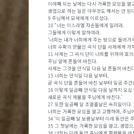
이레째 되는 날에는 다시 거룩한 모임을 열고
생업으로 하는 일은 아무것도 해서는 안 된다
9 주님께서 모세에게 이르셨다.
10 “너는 이스라엘 자손들에게 일러라.
그들에게 이렇게 말하여라.
‘너희는 내가 너희에게 주는 땅으로 들어가
너희 수확의 맏물인 곡식 단을 사제에게 가
11 사제는 그 곡식 단이 너희를 위하여 
주님 앞에 흔들어 바친다.
사제는 그것을 안식일 다음 날 흔들어 바친다
15 너희는 안식일 다음 날부터,
곧 곡식 단을 흔들어 바친 날부터 일곱 주간
16 이렇게 일곱째 안식일 다음 날까지 오십
새로운 곡식 제물을 주님에게 바친다.’
27 또한 일곱째 달 초열흘날은 속죄일이다.
너희는 거룩한 모임을 열고 고행하며, 주님
34 ‘이 일곱째 달 보름날부터 이레 동안은 
35 그 첫날에는 거룩한 모임을 열고, 생업으
36 너희는 이레 동안 주님에게 화제물을 바