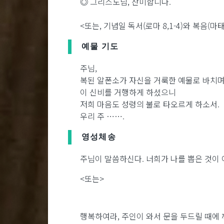
◎ 그리스도님, 찬미합니다.
<또는, 기념일 독서(로마 8,1-4)와 복음(마태 
예물 기도
주님,
복된 알폰소가 자신을 거룩한 예물로 바치
이 신비를 거행하게 하셨으니
저희 마음도 성령의 불로 타오르게 하소서.
우리 주 …….
영성체송
주님이 말씀하신다. 너희가 나를 뽑은 것이 
<또는>
행복하여라, 주인이 와서 문을 두드릴 때에 