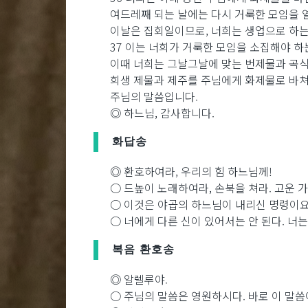
여드레째 되는 날에는 다시 거룩한 모임을 
이날은 집회일이므로, 너희는 생업으로 하는
37 이는 너희가 거룩한 모임을 소집해야 하
이때 너희는 그날그날에 맞는 번제물과 곡
희생 제물과 제주를 주님에게 화제물로 바쳐야
주님의 말씀입니다.
◎ 하느님, 감사합니다.
화답송
◎ 환호하여라, 우리의 힘 하느님께!
○ 드높이 노래하여라, 손북을 쳐라. 고운 가
○ 이것은 야곱의 하느님이 내리신 명령이요,
○ 너에게 다른 신이 있어서는 안 된다. 너는
복음 환호송
◎ 알렐루야.
○ 주님의 말씀은 영원하시다. 바로 이 말씀