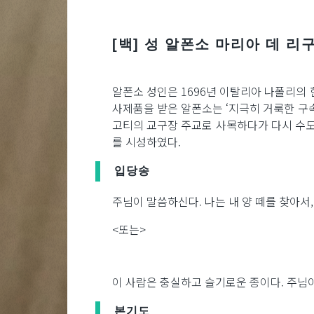
[백] 성 알폰소 마리아 데 리
알폰소 성인은 1696년 이탈리아 나폴리의 
사제품을 받은 알폰소는 ‘지극히 거룩한 구
고티의 교구장 주교로 사목하다가 다시 수도회
를 시성하였다.
입당송
주님이 말씀하신다. 나는 내 양 떼를 찾아서
<또는>
이 사람은 충실하고 슬기로운 종이다. 주님이
본기도