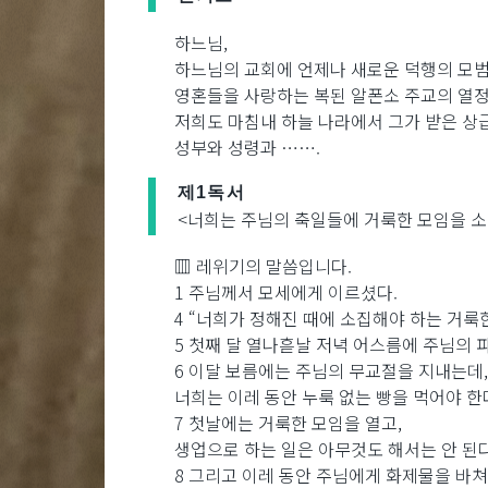
하느님,
하느님의 교회에 언제나 새로운 덕행의 모범
영혼들을 사랑하는 복된 알폰소 주교의 열
저희도 마침내 하늘 나라에서 그가 받은 상급
성부와 성령과 …….
제1독서
<너희는 주님의 축일들에 거룩한 모임을 소
▥ 레위기의 말씀입니다.
1 주님께서 모세에게 이르셨다.
4 “너희가 정해진 때에 소집해야 하는 거룩
5 첫째 달 열나흗날 저녁 어스름에 주님의 
6 이달 보름에는 주님의 무교절을 지내는데,
너희는 이레 동안 누룩 없는 빵을 먹어야 한
7 첫날에는 거룩한 모임을 열고,
생업으로 하는 일은 아무것도 해서는 안 된다
8 그리고 이레 동안 주님에게 화제물을 바쳐