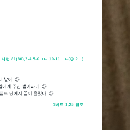
시편 81(80),3-4.5-6ㄱㄴ.10-11ㄱㄴ(◎ 2ㄱ)
 날에. ◎
셉에게 주신 법이라네. ◎
이집트 땅에서 끌어 올렸다. ◎
1베드 1,25 참조